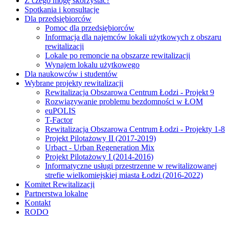
Z czego mogę skorzystać?
Spotkania i konsultacje
Dla przedsiębiorców
Pomoc dla przedsiębiorców
Informacja dla najemców lokali użytkowych z obszaru
rewitalizacji
Lokale po remoncie na obszarze rewitalizacji
Wynajem lokalu użytkowego
Dla naukowców i studentów
Wybrane projekty rewitalizacji
Rewitalizacja Obszarowa Centrum Łodzi - Projekt 9
Rozwiązywanie problemu bezdomności w ŁOM
euPOLIS
T-Factor
Rewitalizacja Obszarowa Centrum Łodzi - Projekty 1-8
Projekt Pilotażowy II (2017-2019)
Urbact - Urban Regeneration Mix
Projekt Pilotażowy I (2014-2016)
Informatyczne usługi przestrzenne w rewitalizowanej
strefie wielkomiejskiej miasta Łodzi (2016-2022)
Komitet Rewitalizacji
Partnerstwa lokalne
Kontakt
RODO