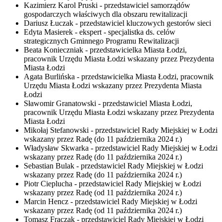
Kazimierz Karol Pruski - przedstawiciel samorządów
gospodarczych właściwych dla obszaru rewitalizacji
Dariusz Łuczak - przedstawiciel kluczowych gestorów sieci
Edyta Masierek - ekspert - specjalistka ds. celów
strategicznych Gminnego Programu Rewitalizacji
Beata Konieczniak - przedstawicielka Miasta Łodzi,
pracownik Urzędu Miasta Łodzi wskazany przez Prezydenta
Miasta Łodzi
Agata Burlińska - przedstawicielka Miasta Łodzi, pracownik
Urzędu Miasta Łodzi wskazany przez Prezydenta Miasta
Łodzi
Sławomir Granatowski - przedstawiciel Miasta Łodzi,
pracownik Urzędu Miasta Łodzi wskazany przez Prezydenta
Miasta Łodzi
Mikołaj Stefanowski - przedstawiciel Rady Miejskiej w Łodzi
wskazany przez Radę (do
11 października 2024
r.)
Władysław Skwarka - przedstawiciel Rady Miejskiej w Łodzi
wskazany przez Radę (do
11 października 2024
r.)
Sebastian Bulak - przedstawiciel Rady Miejskiej w Łodzi
wskazany przez Radę (do
11 października 2024
r.)
Piotr Cieplucha - przedstawiciel Rady Miejskiej w Łodzi
wskazany przez Radę (od
11 października 2024
r.)
Marcin Hencz - przedstawiciel Rady Miejskiej w Łodzi
wskazany przez Radę (od
11 października 2024
r.)
Tomasz Frączak - przedstawiciel Rady Miejskiej w Łodzi