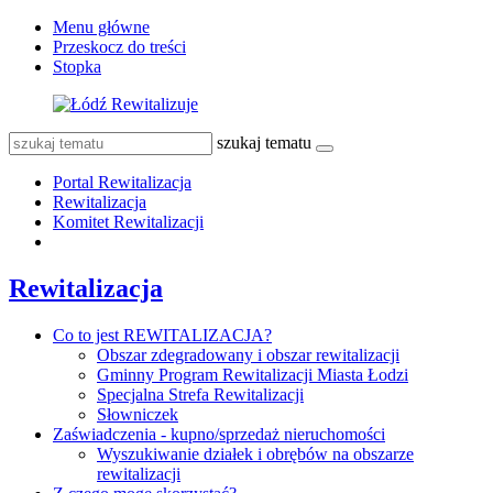
Menu główne
Przeskocz do treści
Stopka
szukaj tematu
Portal Rewitalizacja
Rewitalizacja
Komitet Rewitalizacji
Rewitalizacja
Co to jest REWITALIZACJA?
Obszar zdegradowany i obszar rewitalizacji
Gminny Program Rewitalizacji Miasta Łodzi
Specjalna Strefa Rewitalizacji
Słowniczek
Zaświadczenia - kupno/sprzedaż nieruchomości
Wyszukiwanie działek i obrębów na obszarze
rewitalizacji