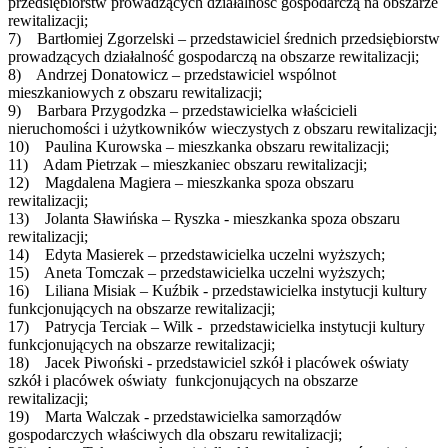
przedsiębiorstw prowadzących działalność gospodarczą na obszarze
rewitalizacji;
7) Bartłomiej Zgorzelski – przedstawiciel średnich przedsiębiorstw
prowadzących działalność gospodarczą na obszarze rewitalizacji;
8) Andrzej Donatowicz – przedstawiciel wspólnot
mieszkaniowych z obszaru rewitalizacji;
9) Barbara Przygodzka – przedstawicielka właścicieli
nieruchomości i użytkowników wieczystych z obszaru rewitalizacji;
10) Paulina Kurowska – mieszkanka obszaru rewitalizacji;
11) Adam Pietrzak – mieszkaniec obszaru rewitalizacji;
12) Magdalena Magiera – mieszkanka spoza obszaru
rewitalizacji;
13) Jolanta Sławińska – Ryszka - mieszkanka spoza obszaru
rewitalizacji;
14) Edyta Masierek – przedstawicielka uczelni wyższych;
15) Aneta Tomczak – przedstawicielka uczelni wyższych;
16) Liliana Misiak – Kuźbik - przedstawicielka instytucji kultury
funkcjonujących na obszarze rewitalizacji;
17) Patrycja Terciak – Wilk - przedstawicielka instytucji kultury
funkcjonujących na obszarze rewitalizacji;
18) Jacek Piwoński - przedstawiciel szkół i placówek oświaty
szkół i placówek oświaty funkcjonujących na obszarze
rewitalizacji;
19) Marta Walczak - przedstawicielka samorządów
gospodarczych właściwych dla obszaru rewitalizacji;