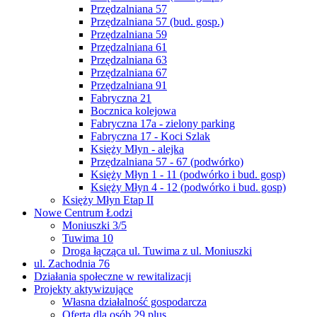
Przędzalniana 57
Przędzalniana 57 (bud. gosp.)
Przędzalniana 59
Przędzalniana 61
Przędzalniana 63
Przędzalniana 67
Przędzalniana 91
Fabryczna 21
Bocznica kolejowa
Fabryczna 17a - zielony parking
Fabryczna 17 - Koci Szlak
Księży Młyn - alejka
Przędzalniana 57 - 67 (podwórko)
Księży Młyn 1 - 11 (podwórko i bud. gosp)
Księży Młyn 4 - 12 (podwórko i bud. gosp)
Księży Młyn Etap II
Nowe Centrum Łodzi
Moniuszki 3/5
Tuwima 10
Droga łącząca ul. Tuwima z ul. Moniuszki
ul. Zachodnia 76
Działania społeczne w rewitalizacji
Projekty aktywizujące
Własna działalność gospodarcza
Oferta dla osób 29 plus