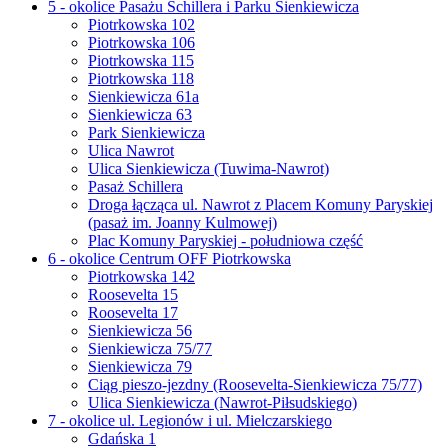
5 - okolice Pasażu Schillera i Parku Sienkiewicza
Piotrkowska 102
Piotrkowska 106
Piotrkowska 115
Piotrkowska 118
Sienkiewicza 61a
Sienkiewicza 63
Park Sienkiewicza
Ulica Nawrot
Ulica Sienkiewicza (Tuwima-Nawrot)
Pasaż Schillera
Droga łącząca ul. Nawrot z Placem Komuny Paryskiej
(pasaż im. Joanny Kulmowej)
Plac Komuny Paryskiej - południowa część
6 - okolice Centrum OFF Piotrkowska
Piotrkowska 142
Roosevelta 15
Roosevelta 17
Sienkiewicza 56
Sienkiewicza 75/77
Sienkiewicza 79
Ciąg pieszo-jezdny (Roosevelta-Sienkiewicza 75/77)
Ulica Sienkiewicza (Nawrot-Piłsudskiego)
7 - okolice ul. Legionów i ul. Mielczarskiego
Gdańska 1