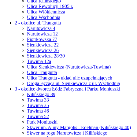
Ulica Kilińskiego
Ulica Rewolucji 1905 r.
Ulica Włókiennicza
Ulica Wschodnia
2 - okolice ul. Traugutta
Narutowicza 4
Narutowicza 12
Piotrkowska 77
Sienkiewicza 22
Sienkiewicza 26
Sienkiewicza 28/30
Tuwima 12a
Ulica Sienkiewicza (Narutowicza-Tuwima)
Ulica Traugutta
Ulica Traugutta - układ ulic uzupełniających
Droga łącząca ul. Sienkiewicza z ul. Wschodnią
3 - okolice dworca Łódź Fabryczna i Parku Moniuszki
Kilińskiego 39
Tuwima 33
Tuwima 35
Tuwima 46
Tuwima 52
Park Moniuszki
Skwer im. Aliny Margolis - Edelman (Kilińskiego 40)
Skwer na rogu Narutowicza i Kilińskiego