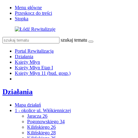
Menu główne
Przeskocz do treści
Stopka
szukaj tematu
Portal Rewitalizacja
Działania
Księży Młyn
Księży Młyn Etap I
Księży Młyn 11 (bud. gosp.)
Działania
Mapa działań
1 - okolice ul. Włókienniczej
Jaracza 26
Pogonowskiego 34
Kilińskiego 26
Kilińskiego 28