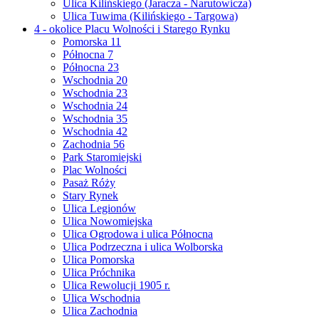
Ulica Kilińskiego (Jaracza - Narutowicza)
Ulica Tuwima (Kilińskiego - Targowa)
4 - okolice Placu Wolności i Starego Rynku
Pomorska 11
Północna 7
Północna 23
Wschodnia 20
Wschodnia 23
Wschodnia 24
Wschodnia 35
Wschodnia 42
Zachodnia 56
Park Staromiejski
Plac Wolności
Pasaż Róży
Stary Rynek
Ulica Legionów
Ulica Nowomiejska
Ulica Ogrodowa i ulica Północna
Ulica Podrzeczna i ulica Wolborska
Ulica Pomorska
Ulica Próchnika
Ulica Rewolucji 1905 r.
Ulica Wschodnia
Ulica Zachodnia