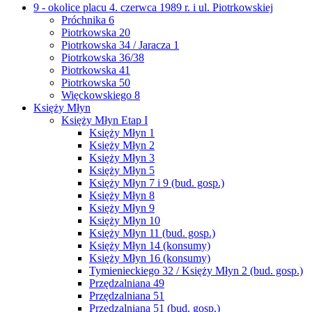
9 - okolice placu 4. czerwca 1989 r. i ul. Piotrkowskiej
Próchnika 6
Piotrkowska 20
Piotrkowska 34 / Jaracza 1
Piotrkowska 36/38
Piotrkowska 41
Piotrkowska 50
Więckowskiego 8
Księży Młyn
Księży Młyn Etap I
Księży Młyn 1
Księży Młyn 2
Księży Młyn 3
Księży Młyn 5
Księży Młyn 7 i 9 (bud. gosp.)
Księży Młyn 8
Księży Młyn 9
Księży Młyn 10
Księży Młyn 11 (bud. gosp.)
Księży Młyn 14 (konsumy)
Księży Młyn 16 (konsumy)
Tymienieckiego 32 / Księży Młyn 2 (bud. gosp.)
Przędzalniana 49
Przędzalniana 51
Przędzalniana 51 (bud. gosp.)