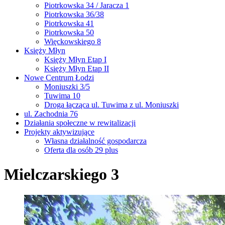
Piotrkowska 34 / Jaracza 1
Piotrkowska 36/38
Piotrkowska 41
Piotrkowska 50
Więckowskiego 8
Księży Młyn
Księży Młyn Etap I
Księży Młyn Etap II
Nowe Centrum Łodzi
Moniuszki 3/5
Tuwima 10
Droga łącząca ul. Tuwima z ul. Moniuszki
ul. Zachodnia 76
Działania społeczne w rewitalizacji
Projekty aktywizujące
Własna działalność gospodarcza
Oferta dla osób 29 plus
Mielczarskiego 3