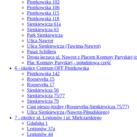
Piotrkowska 102
Piotrkowska 106
Piotrkowska 115
Piotrkowska 118
Sienkiewicza 61a
Sienkiewicza 63
Park Sienkiewicza
Ulica Nawrot
Ulica Sienkiewicza (Tuwima-Nawrot)
Pasaż Schillera
Droga łącząca ul. Nawrot z Placem Komuny Paryskiej (
Plac Komuny Paryskiej - południowa część
6 - okolice Centrum OFF Piotrkowska
Piotrkowska 142
Roosevelta 15
Roosevelta 17
Sienkiewicza 56
Sienkiewicza 75/77
Sienkiewicza 79
Ciąg pieszo-jezdny (Roosevelta-Sienkiewicza 75/77)
Ulica Sienkiewicza (Nawrot-Piłsudskiego)
7 - okolice ul. Legionów i ul. Mielczarskiego
Gdańska 1
Legionów 37a
Legionów 44