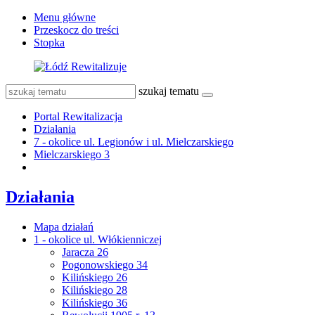
Menu główne
Przeskocz do treści
Stopka
szukaj tematu
Portal Rewitalizacja
Działania
7 - okolice ul. Legionów i ul. Mielczarskiego
Mielczarskiego 3
Działania
Mapa działań
1 - okolice ul. Włókienniczej
Jaracza 26
Pogonowskiego 34
Kilińskiego 26
Kilińskiego 28
Kilińskiego 36