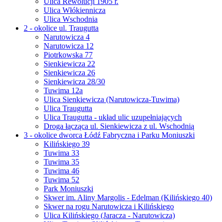
Ulica Rewolucji 1905 r.
Ulica Włókiennicza
Ulica Wschodnia
2 - okolice ul. Traugutta
Narutowicza 4
Narutowicza 12
Piotrkowska 77
Sienkiewicza 22
Sienkiewicza 26
Sienkiewicza 28/30
Tuwima 12a
Ulica Sienkiewicza (Narutowicza-Tuwima)
Ulica Traugutta
Ulica Traugutta - układ ulic uzupełniających
Droga łącząca ul. Sienkiewicza z ul. Wschodnią
3 - okolice dworca Łódź Fabryczna i Parku Moniuszki
Kilińskiego 39
Tuwima 33
Tuwima 35
Tuwima 46
Tuwima 52
Park Moniuszki
Skwer im. Aliny Margolis - Edelman (Kilińskiego 40)
Skwer na rogu Narutowicza i Kilińskiego
Ulica Kilińskiego (Jaracza - Narutowicza)