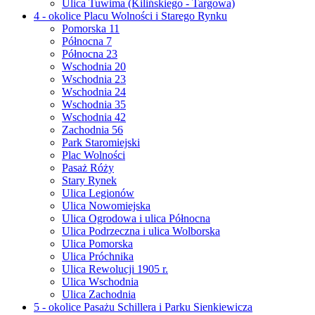
Ulica Tuwima (Kilińskiego - Targowa)
4 - okolice Placu Wolności i Starego Rynku
Pomorska 11
Północna 7
Północna 23
Wschodnia 20
Wschodnia 23
Wschodnia 24
Wschodnia 35
Wschodnia 42
Zachodnia 56
Park Staromiejski
Plac Wolności
Pasaż Róży
Stary Rynek
Ulica Legionów
Ulica Nowomiejska
Ulica Ogrodowa i ulica Północna
Ulica Podrzeczna i ulica Wolborska
Ulica Pomorska
Ulica Próchnika
Ulica Rewolucji 1905 r.
Ulica Wschodnia
Ulica Zachodnia
5 - okolice Pasażu Schillera i Parku Sienkiewicza